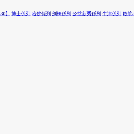
30】
博士係列
哈佛係列
劍橋係列
公益新秀係列
牛津係列
啟航