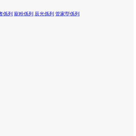
者係列
寵粉係列
辰光係列
管家型係列