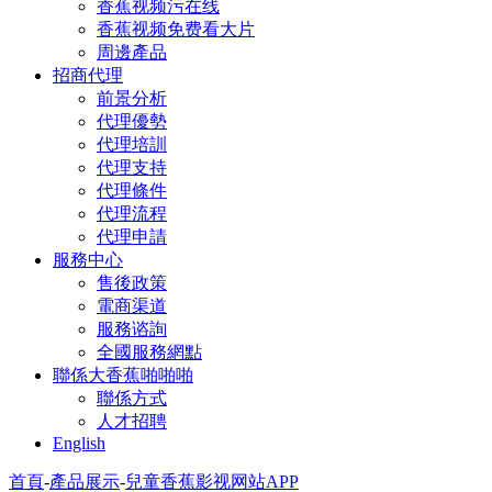
香蕉视频污在线
香蕉视频免费看大片
周邊產品
招商代理
前景分析
代理優勢
代理培訓
代理支持
代理條件
代理流程
代理申請
服務中心
售後政策
電商渠道
服務谘詢
全國服務網點
聯係大香蕉啪啪啪
聯係方式
人才招聘
English
首頁
-
產品展示
-
兒童香蕉影视网站APP